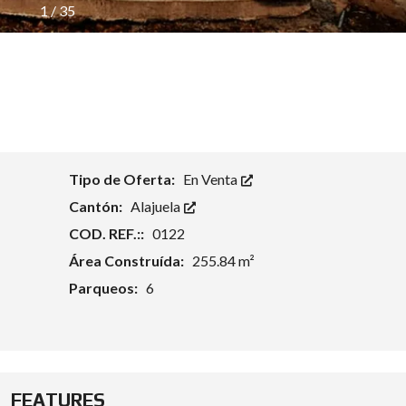
1
/
35
Tipo de Oferta:
En Venta
Cantón:
Alajuela
COD. REF.::
0122
Área Construída:
255.84 m²
Parqueos:
6
FEATURES