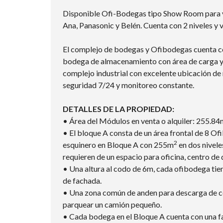
Disponible Ofi-Bodegas tipo Show Room para ve
Ana, Panasonic y Belén. Cuenta con 2 niveles y 
El complejo de bodegas y Ofibodegas cuenta c
bodega de almacenamiento con área de carga y d
complejo industrial con excelente ubicación de 
seguridad 7/24 y monitoreo constante.
DETALLES DE LA PROPIEDAD:
• Área del Módulos en venta o alquiler: 255.8
• El bloque A consta de un área frontal de 8 
2
esquinero en Bloque A con 255m
en dos nivele
requieren de un espacio para oficina, centro de d
• Una altura al codo de 6m, cada ofibodega tie
de fachada.
• Una zona común de anden para descarga de co
parquear un camión pequeño.
• Cada bodega en el Bloque A cuenta con una fa