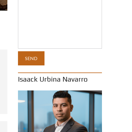
N
U
E
S
T
R
A
P
R
E
S
E
N
C
I
A
Isaack Urbina Navarro
E
V
A
L
U
A
C
I
O
N