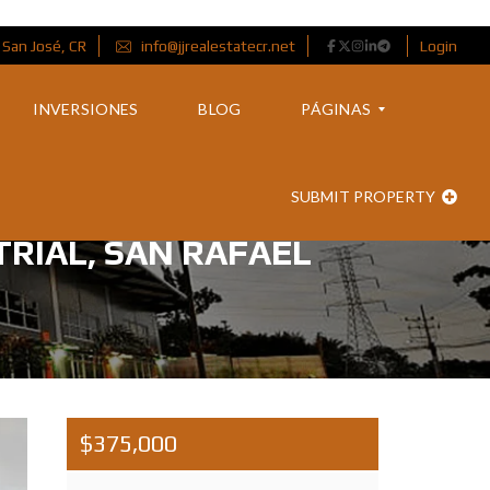
 San José, CR
info@jjrealestatecr.net
Login
INVERSIONES
BLOG
PÁGINAS
SUBMIT PROPERTY
S
O
RIAL, SAN RAFAEL
B
R
E
M
Í
S
O
B
R
$375,000
E
N
O