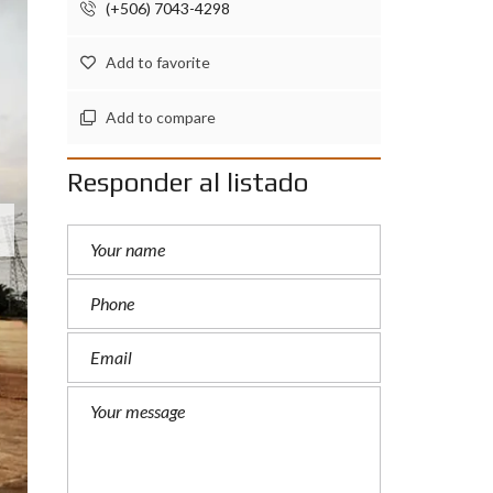
(+506) 7043-4298
S
O
T
Add to favorite
R
O
S
Add to compare
N
U
Responder al listado
E
S
T
R
O
S
S
E
R
V
I
C
I
O
S