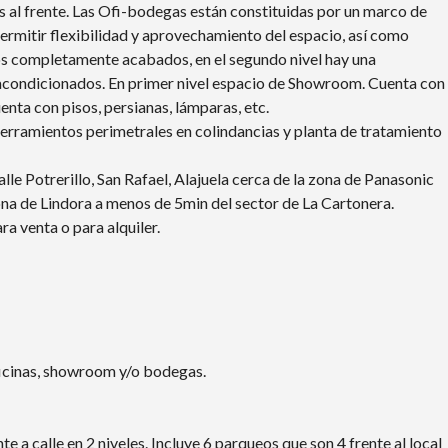
as al frente. Las Ofi-bodegas están constituidas por un marco de
ermitir flexibilidad y aprovechamiento del espacio, así como
sos completamente acabados, en el segundo nivel hay una
es acondicionados. En primer nivel espacio de Showroom. Cuenta con
nta con pisos, persianas, lámparas, etc.
cerramientos perimetrales en colindancias y planta de tratamiento
le Potrerillo, San Rafael, Alajuela cerca de la zona de Panasonic
zona de Lindora a menos de 5min del sector de La Cartonera.
 venta o para alquiler.
ficinas, showroom y/o bodegas.
te a calle en 2 niveles. Incluye 6 parqueos que son 4 frente al local