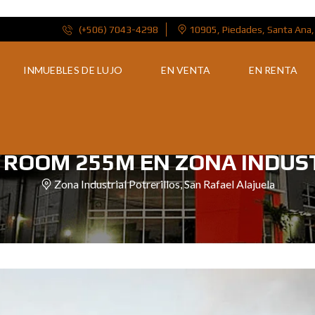
(+506) 7043-4298
10905, Piedades, Santa Ana,
INMUEBLES DE LUJO
EN VENTA
EN RENTA
ROOM 255M EN ZONA INDUST
Zona Industrial Potrerillos, San Rafael Alajuela