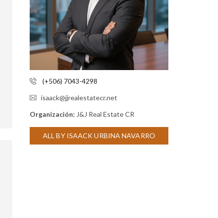
E
S
I
N
M
O
B
I
L
I
(+506) 7043-4298
A
R
isaack@jjrealestatecr.net
I
O
Organización:
J&J Real Estate CR
S
ALL BY ISAACK URBINA NAVARRO