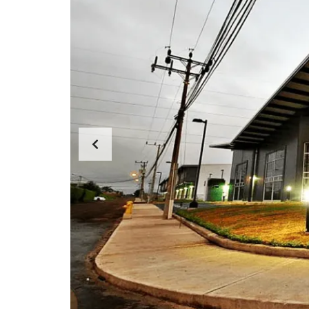
A
S
B
Ú
S
Q
U
E
D
A
P
O
R
U
B
I
C
A
C
I
Ó
N
M
E