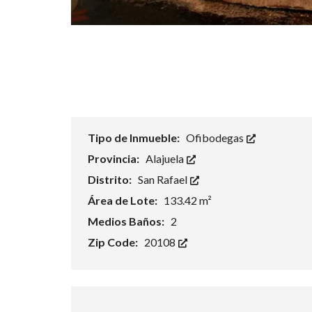
J
O
R
E
S
C
O
M
U
N
I
D
Tipo de Inmueble:
Ofibodegas
A
D
Provincia:
Alajuela
E
S
Distrito:
San Rafael
Área de Lote:
133.42 m²
Medios Baños:
2
Zip Code:
20108