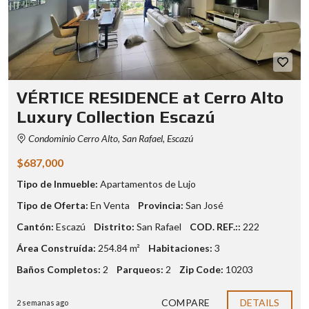
VÉRTICE RESIDENCE at Cerro Alto
Luxury Collection Escazú
Condominio Cerro Alto, San Rafael, Escazú
$687,000
Tipo de Inmueble:
Apartamentos de Lujo
Tipo de Oferta:
En Venta
Provincia:
San José
Cantón:
Escazú
Distrito:
San Rafael
COD. REF.::
222
Área Construída:
254.84 m²
Habitaciones:
3
Baños Completos:
2
Parqueos:
2
Zip Code:
10203
COMPARE
DETAILS
2 semanas ago