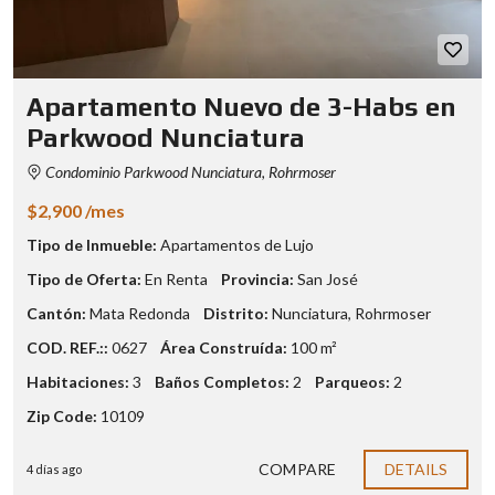
Apartamento Nuevo de 3-Habs en
Parkwood Nunciatura
Condominio Parkwood Nunciatura, Rohrmoser
$2,900 /mes
Tipo de Inmueble:
Apartamentos de Lujo
Tipo de Oferta:
En Renta
Provincia:
San José
Cantón:
Mata Redonda
Distrito:
Nunciatura
,
Rohrmoser
COD. REF.::
0627
Área Construída:
100 m²
Habitaciones:
3
Baños Completos:
2
Parqueos:
2
Zip Code:
10109
COMPARE
DETAILS
4 días ago