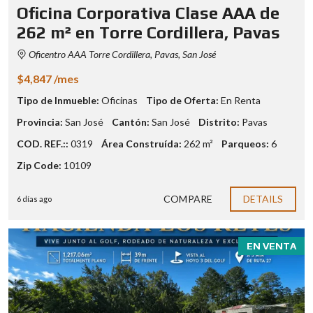
Oficina Corporativa Clase AAA de
262 m² en Torre Cordillera, Pavas
Oficentro AAA Torre Cordillera, Pavas, San José
$4,847 /mes
Tipo de Inmueble:
Oficinas
Tipo de Oferta:
En Renta
Provincia:
San José
Cantón:
San José
Distrito:
Pavas
COD. REF.::
0319
Área Construída:
262 m²
Parqueos:
6
Zip Code:
10109
COMPARE
DETAILS
6 días ago
EN VENTA