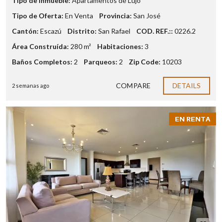
Tipo de Inmueble:
Apartamentos de Lujo
Tipo de Oferta:
En Venta
Provincia:
San José
Cantón:
Escazú
Distrito:
San Rafael
COD. REF.::
0226.2
Área Construída:
280 m²
Habitaciones:
3
Baños Completos:
2
Parqueos:
2
Zip Code:
10203
COMPARE
DETAILS
2 semanas ago
EN RENTA