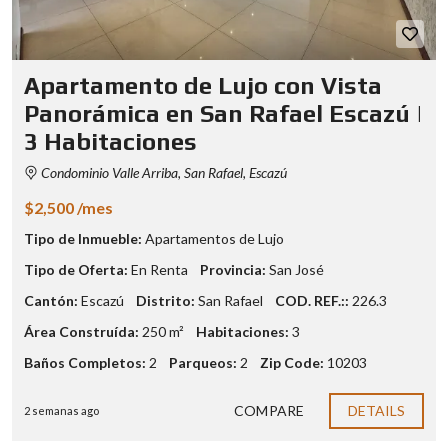
Apartamento de Lujo con Vista
Panorámica en San Rafael Escazú |
3 Habitaciones
Condominio Valle Arriba, San Rafael, Escazú
$2,500 /mes
Tipo de Inmueble:
Apartamentos de Lujo
Tipo de Oferta:
En Renta
Provincia:
San José
Cantón:
Escazú
Distrito:
San Rafael
COD. REF.::
226.3
Área Construída:
250 m²
Habitaciones:
3
Baños Completos:
2
Parqueos:
2
Zip Code:
10203
COMPARE
DETAILS
2 semanas ago