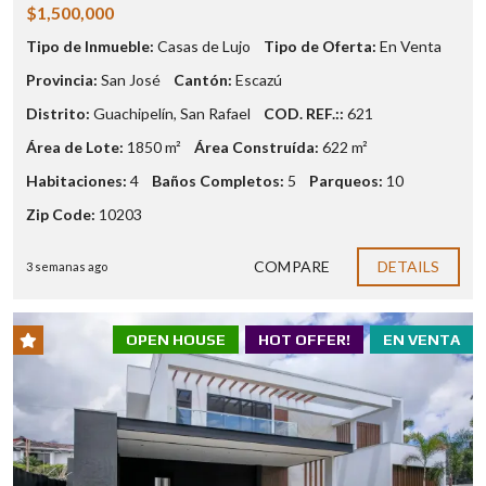
$1,500,000
Tipo de Inmueble:
Casas de Lujo
Tipo de Oferta:
En Venta
Provincia:
San José
Cantón:
Escazú
Distrito:
Guachipelín
,
San Rafael
COD. REF.::
621
Área de Lote:
1850 m²
Área Construída:
622 m²
Habitaciones:
4
Baños Completos:
5
Parqueos:
10
Zip Code:
10203
COMPARE
DETAILS
3 semanas ago
OPEN HOUSE
HOT OFFER!
EN VENTA