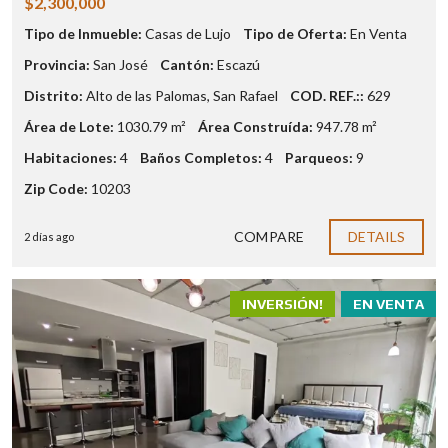
$2,300,000
Tipo de Inmueble:
Casas de Lujo
Tipo de Oferta:
En Venta
Provincia:
San José
Cantón:
Escazú
Distrito:
Alto de las Palomas
,
San Rafael
COD. REF.::
629
Área de Lote:
1030.79 m²
Área Construída:
947.78 m²
Habitaciones:
4
Baños Completos:
4
Parqueos:
9
Zip Code:
10203
COMPARE
DETAILS
2 días ago
INVERSIÓN!
EN VENTA