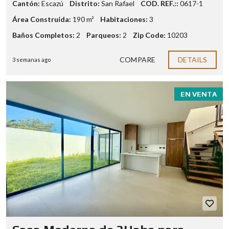
Cantón:
Escazú
Distrito:
San Rafael
COD. REF.::
0617-1
Área Construída:
190 m²
Habitaciones:
3
Baños Completos:
2
Parqueos:
2
Zip Code:
10203
COMPARE
DETAILS
3 semanas ago
EN VENTA