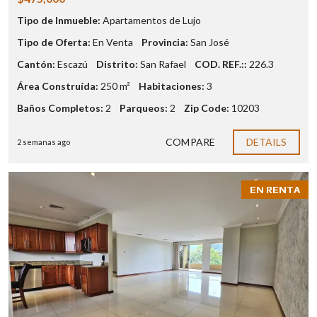
Tipo de Inmueble:
Apartamentos de Lujo
Tipo de Oferta:
En Venta
Provincia:
San José
Cantón:
Escazú
Distrito:
San Rafael
COD. REF.::
226.3
Área Construída:
250 m²
Habitaciones:
3
Baños Completos:
2
Parqueos:
2
Zip Code:
10203
COMPARE
DETAILS
2 semanas ago
EN RENTA