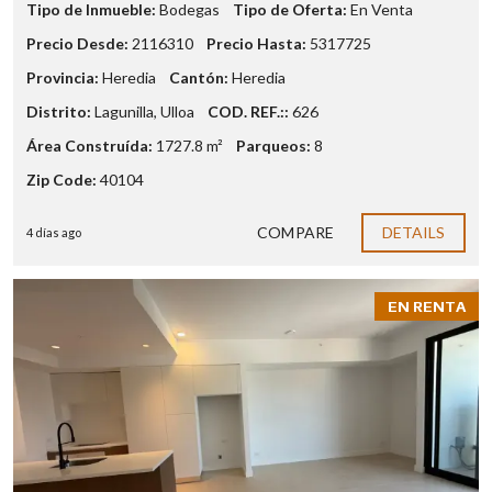
Tipo de Inmueble:
Bodegas
Tipo de Oferta:
En Venta
Precio Desde:
2116310
Precio Hasta:
5317725
Provincia:
Heredia
Cantón:
Heredia
Distrito:
Lagunilla
,
Ulloa
COD. REF.::
626
Área Construída:
1727.8 m²
Parqueos:
8
Zip Code:
40104
COMPARE
DETAILS
4 días ago
EN RENTA