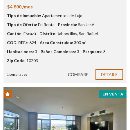
$4,800 /mes
Tipo de Inmueble:
Apartamentos de Lujo
Tipo de Oferta:
En Renta
Provincia:
San José
Cantón:
Escazú
Distrito:
Jaboncillos
,
San Rafael
COD. REF.::
624
Área Construída:
300 m²
Habitaciones:
3
Baños Completos:
3
Parqueos:
3
Zip Code:
10203
COMPARE
DETAILS
1 semana ago
EN VENTA