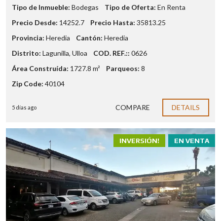
Tipo de Inmueble:
Bodegas
Tipo de Oferta:
En Renta
Precio Desde:
14252.7
Precio Hasta:
35813.25
Provincia:
Heredia
Cantón:
Heredia
Distrito:
Lagunilla
,
Ulloa
COD. REF.::
0626
Área Construída:
1727.8 m²
Parqueos:
8
Zip Code:
40104
COMPARE
DETAILS
5 días ago
INVERSIÓN!
EN VENTA