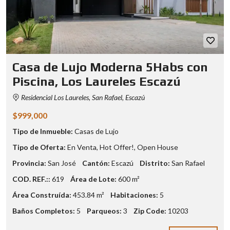
Casa de Lujo Moderna 5Habs con
Piscina, Los Laureles Escazú
Residencial Los Laureles, San Rafael, Escazú
$999,000
Tipo de Inmueble:
Casas de Lujo
Tipo de Oferta:
En Venta
,
Hot Offer!
,
Open House
Provincia:
San José
Cantón:
Escazú
Distrito:
San Rafael
COD. REF.::
619
Área de Lote:
600 m²
Área Construída:
453.84 m²
Habitaciones:
5
Baños Completos:
5
Parqueos:
3
Zip Code:
10203