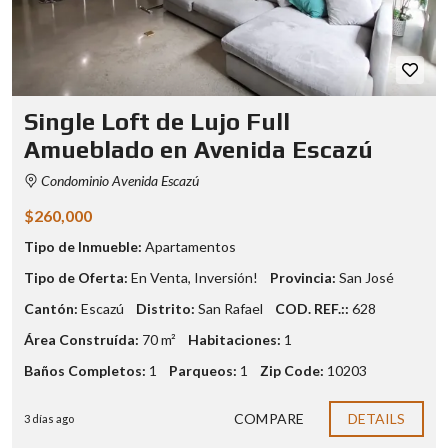
Single Loft de Lujo Full
Amueblado en Avenida Escazú
Condominio Avenida Escazú
$260,000
Tipo de Inmueble:
Apartamentos
Tipo de Oferta:
En Venta
,
Inversión!
Provincia:
San José
Cantón:
Escazú
Distrito:
San Rafael
COD. REF.::
628
Área Construída:
70 m²
Habitaciones:
1
Baños Completos:
1
Parqueos:
1
Zip Code:
10203
COMPARE
DETAILS
3 días ago