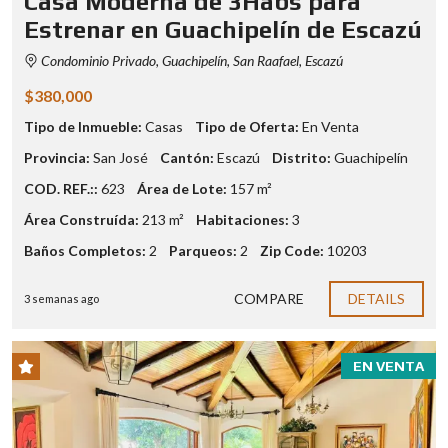
Casa Moderna de 3Habs para
Estrenar en Guachipelín de Escazú
Condominio Privado, Guachipelín, San Raafael, Escazú
$380,000
Tipo de Inmueble:
Casas
Tipo de Oferta:
En Venta
Provincia:
San José
Cantón:
Escazú
Distrito:
Guachipelín
COD. REF.::
623
Área de Lote:
157 m²
Área Construída:
213 m²
Habitaciones:
3
Baños Completos:
2
Parqueos:
2
Zip Code:
10203
COMPARE
DETAILS
3 semanas ago
EN VENTA