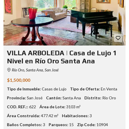
VILLA ARBOLEDA | Casa de Lujo 1
Nivel en Río Oro Santa Ana
Río Oro, Santa Ana, San José
$1,500,000
Tipo de Inmueble:
Casas de Lujo
Tipo de Oferta:
En Venta
Provincia:
San José
Cantón:
Santa Ana
Distrito:
Río Oro
COD. REF.::
622
Área de Lote:
3103 m²
Área Construída:
477.42 m²
Habitaciones:
3
Baños Completos:
3
Parqueos:
15
Zip Code:
10904