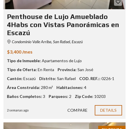
Penthouse de Lujo Amueblado
4Habs con Vistas Panorámicas en
Escazú
Condominio Valle Arriba, San Rafael, Escazú
$3,400 /mes
Tipo de Inmueble:
Apartamentos de Lujo
Tipo de Oferta:
En Renta
Provincia:
San José
Cantón:
Escazú
Distrito:
San Rafael
COD. REF.::
0226-1
Área Construída:
280 m²
Habitaciones:
4
Baños Completos:
3
Parqueos:
2
Zip Code:
10203
COMPARE
DETAILS
2 semanas ago