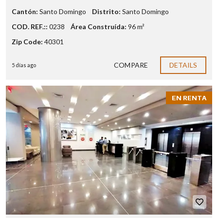
Cantón:
Santo Domingo
Distrito:
Santo Domingo
COD. REF.::
0238
Área Construída:
96 m²
Zip Code:
40301
COMPARE
DETAILS
5 días ago
EN RENTA