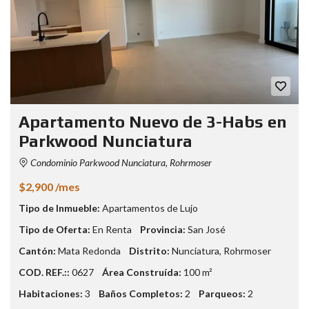
Apartamento Nuevo de 3-Habs en
Parkwood Nunciatura
Condominio Parkwood Nunciatura, Rohrmoser
$2,900 /mes
Tipo de Inmueble:
Apartamentos de Lujo
Tipo de Oferta:
En Renta
Provincia:
San José
Cantón:
Mata Redonda
Distrito:
Nunciatura
,
Rohrmoser
COD. REF.::
0627
Área Construída:
100 m²
Habitaciones:
3
Baños Completos:
2
Parqueos:
2