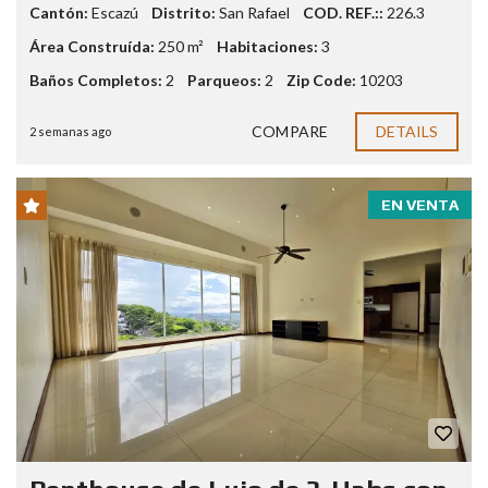
Cantón:
Escazú
Distrito:
San Rafael
COD. REF.::
226.3
Área Construída:
250 m²
Habitaciones:
3
Baños Completos:
2
Parqueos:
2
Zip Code:
10203
COMPARE
DETAILS
2 semanas ago
EN VENTA