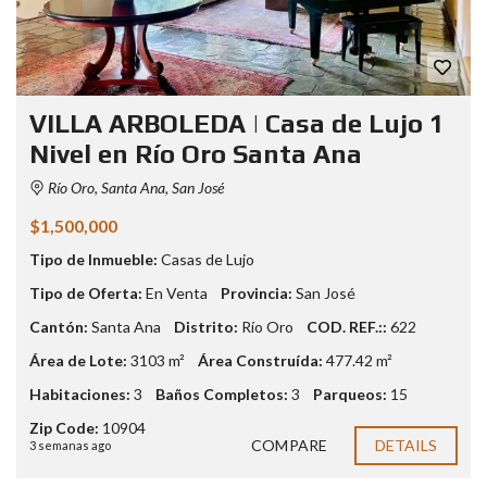
VILLA ARBOLEDA | Casa de Lujo 1
Nivel en Río Oro Santa Ana
Río Oro, Santa Ana, San José
$1,500,000
Tipo de Inmueble:
Casas de Lujo
Tipo de Oferta:
En Venta
Provincia:
San José
Cantón:
Santa Ana
Distrito:
Río Oro
COD. REF.::
622
Área de Lote:
3103 m²
Área Construída:
477.42 m²
Habitaciones:
3
Baños Completos:
3
Parqueos:
15
Zip Code:
10904
COMPARE
DETAILS
3 semanas ago