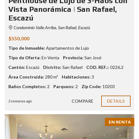
Penthouse de Lujo de 3-Habs con
Vista Panorámica | San Rafael,
Escazú
Condominio Valle Arriba, San Rafael, Escazú
$550,000
Tipo de Inmueble:
Apartamentos de Lujo
Tipo de Oferta:
En Venta
Provincia:
San José
Cantón:
Escazú
Distrito:
San Rafael
COD. REF.::
0226.2
Área Construída:
280 m²
Habitaciones:
3
Baños Completos:
2
Parqueos:
2
Zip Code:
10203
COMPARE
DETAILS
2 semanas ago
EN RENTA