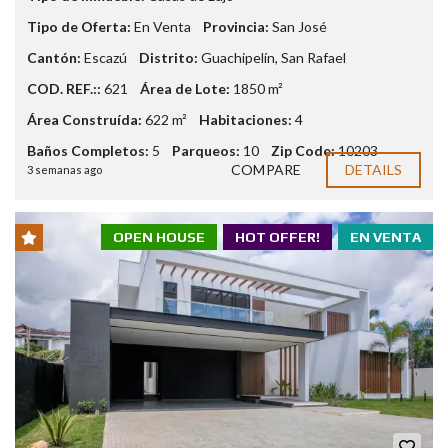
Tipo de Oferta:
En Venta
Provincia:
San José
Cantón:
Escazú
Distrito:
Guachipelín
,
San Rafael
COD. REF.::
621
Área de Lote:
1850 m²
Área Construída:
622 m²
Habitaciones:
4
Baños Completos:
5
Parqueos:
10
Zip Code:
10203
COMPARE
DETAILS
3 semanas ago
OPEN HOUSE
HOT OFFER!
EN VENTA