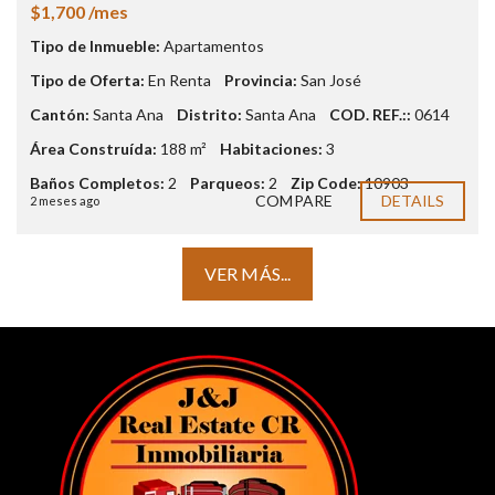
$1,700 /mes
Tipo de Inmueble:
Apartamentos
Tipo de Oferta:
En Renta
Provincia:
San José
Cantón:
Santa Ana
Distrito:
Santa Ana
COD. REF.::
0614
Área Construída:
188 m²
Habitaciones:
3
Baños Completos:
2
Parqueos:
2
Zip Code:
10903
COMPARE
DETAILS
2 meses ago
VER MÁS...