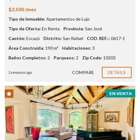
$2,500 /mes
Tipo de Inmueble:
Apartamentos de Lujo
Tipo de Oferta:
En Renta
Provincia:
San José
Cantón:
Escazú
Distrito:
San Rafael
COD. REF.::
0617-1
Área Construída:
190 m²
Habitaciones:
3
Baños Completos:
2
Parqueos:
2
Zip Code:
10203
COMPARE
DETAILS
2 semanas ago
EN VENTA