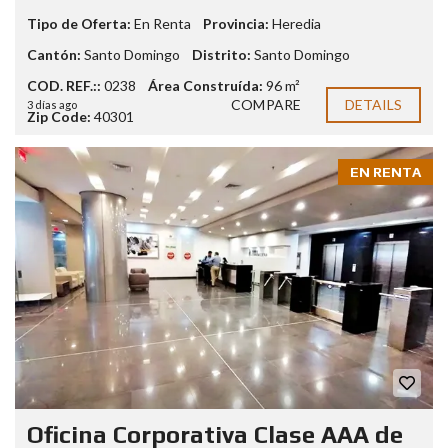
Tipo de Oferta:
En Renta
Provincia:
Heredia
Cantón:
Santo Domingo
Distrito:
Santo Domingo
COD. REF.::
0238
Área Construída:
96 m²
COMPARE
DETAILS
3 días ago
Zip Code:
40301
EN RENTA
Oficina Corporativa Clase AAA de