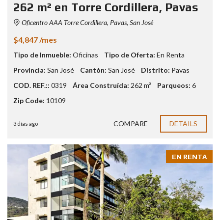
262 m² en Torre Cordillera, Pavas
Oficentro AAA Torre Cordillera, Pavas, San José
$4,847 /mes
Tipo de Inmueble:
Oficinas
Tipo de Oferta:
En Renta
Provincia:
San José
Cantón:
San José
Distrito:
Pavas
COD. REF.::
0319
Área Construída:
262 m²
Parqueos:
6
Zip Code:
10109
COMPARE
DETAILS
3 días ago
EN RENTA