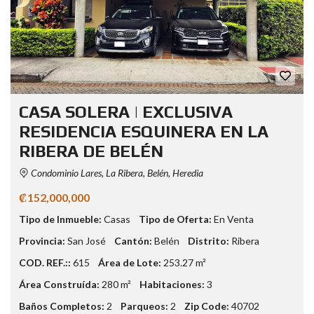
CASA SOLERA | EXCLUSIVA
RESIDENCIA ESQUINERA EN LA
RIBERA DE BELÉN
Condominio Lares, La Ribera, Belén, Heredia
₡152,000,000
Tipo de Inmueble:
Casas
Tipo de Oferta:
En Venta
Provincia:
San José
Cantón:
Belén
Distrito:
Ribera
COD. REF.::
615
Área de Lote:
253.27 m²
Área Construída:
280 m²
Habitaciones:
3
Baños Completos:
2
Parqueos:
2
Zip Code:
40702