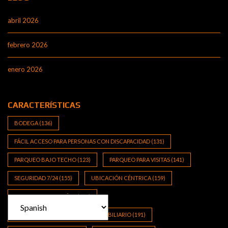
abril 2026
febrero 2026
enero 2026
CARACTERÍSTICAS
BODEGA
(136)
FÁCIL ACCESO PARA PERSONAS CON DISCAPACIDAD
(131)
PARQUEO BAJO TECHO
(123)
PARQUEO PARA VISITAS
(141)
SEGURIDAD 7/24
(155)
UBICACIÓN CÉNTRICA
(159)
VISTA A LAS MONTAÑAS
(111)
ZONA DE ALTO CRECIMIENTO INMOBILIARIO
(191)