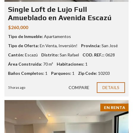
Single Loft de Lujo Full
Amueblado en Avenida Escazú
$260,000
Tipo de Inmueble:
Apartamentos
Tipo de Oferta:
En Venta
,
Inversión!
Provincia:
San José
Cantón:
Escazú
Distrito:
San Rafael
COD. REF.::
0628
Área Construída:
70 m²
Habitaciones:
1
Baños Completos:
1
Parqueos:
1
Zip Code:
10203
COMPARE
DETAILS
5 horas ago
EN RENTA