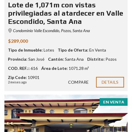
Lote de 1,071m con vistas
privilegiadas al atardecer en Valle
Escondido, Santa Ana
Condominio Valle Escondido, Pozos, Santa Ana
$289,000
Tipo de Inmueble:
Lotes
Tipo de Oferta:
En Venta
Provincia:
San José
Cantón:
Santa Ana
Distrito:
Pozos
COD. REF.::
616
Área de Lote:
1071.28 m²
Zip Code:
10901
COMPARE
DETAILS
2 meses ago
EN VENTA