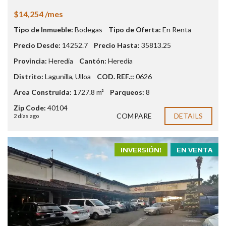
$14,254 /mes
Tipo de Inmueble:
Bodegas
Tipo de Oferta:
En Renta
Precio Desde:
14252.7
Precio Hasta:
35813.25
Provincia:
Heredia
Cantón:
Heredia
Distrito:
Lagunilla
,
Ulloa
COD. REF.::
0626
Área Construída:
1727.8 m²
Parqueos:
8
Zip Code:
40104
COMPARE
DETAILS
2 días ago
INVERSIÓN!
EN VENTA