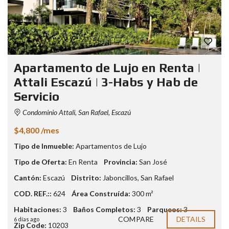
Apartamento de Lujo en Renta |
Attali Escazú | 3-Habs y Hab de
Servicio
Condominio Attali, San Rafael, Escazú
$4,800 /mes
Tipo de Inmueble:
Apartamentos de Lujo
Tipo de Oferta:
En Renta
Provincia:
San José
Cantón:
Escazú
Distrito:
Jaboncillos
,
San Rafael
COD. REF.::
624
Área Construída:
300 m²
Habitaciones:
3
Baños Completos:
3
Parqueos:
3
COMPARE
DETAILS
6 días ago
Zip Code:
10203