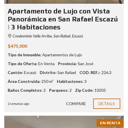
Apartamento de Lujo con Vista
Panorámica en San Rafael Escazú
| 3 Habitaciones
Condominio Valle Arriba, San Rafael, Escazú
$475,000
Tipo de Inmueble:
Apartamentos de Lujo
Tipo de Oferta:
En Venta
Provincia:
San José
Cantón:
Escazú
Distrito:
San Rafael
COD. REF.::
226.3
Área Construída:
250 m²
Habitaciones:
3
Baños Completos:
2
Parqueos:
2
Zip Code:
10203
COMPARE
DETAILS
2 semanas ago
EN RENTA