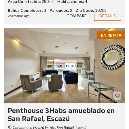
Área Construída:
280 m²
Habitaciones:
4
Baños Completos:
3
Parqueos:
2
Zip Code:
10203
COMPARE
DETAILS
2 semanas ago
EN RENTA
Penthouse 3Habs amueblado en
San Rafael, Escazú
Condominio Escazú Estate, San Rafael, Escazú