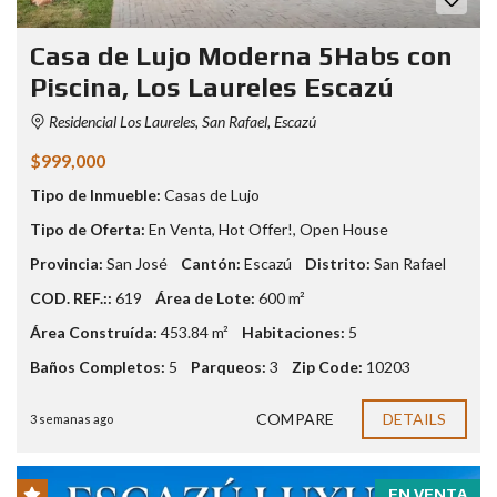
Casa de Lujo Moderna 5Habs con
Piscina, Los Laureles Escazú
Residencial Los Laureles, San Rafael, Escazú
$999,000
Tipo de Inmueble:
Casas de Lujo
Tipo de Oferta:
En Venta
,
Hot Offer!
,
Open House
Provincia:
San José
Cantón:
Escazú
Distrito:
San Rafael
COD. REF.::
619
Área de Lote:
600 m²
Área Construída:
453.84 m²
Habitaciones:
5
Baños Completos:
5
Parqueos:
3
Zip Code:
10203
COMPARE
DETAILS
3 semanas ago
EN VENTA