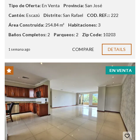
Tipo de Oferta:
En Venta
Provincia:
San José
Cantón:
Escazú
Distrito:
San Rafael
COD. REF.::
222
Área Construída:
254.84 m²
Habitaciones:
3
Baños Completos:
2
Parqueos:
2
Zip Code:
10203
COMPARE
DETAILS
1 semana ago
EN VENTA