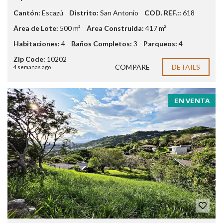
Cantón:
Escazú
Distrito:
San Antonio
COD. REF.::
618
Área de Lote:
500 m²
Área Construída:
417 m²
Habitaciones:
4
Baños Completos:
3
Parqueos:
4
Zip Code:
10202
COMPARE
DETAILS
4 semanas ago
EN VENTA