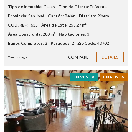
Tipo de Inmueble:
Casas
Tipo de Oferta:
En Venta
Provincia:
San José
Cantón:
Belén
Distrito:
Ribera
COD. REF.::
615
Área de Lote:
253.27 m²
Área Construída:
280 m²
Habitaciones:
3
Baños Completos:
2
Parqueos:
2
Zip Code:
40702
COMPARE
DETAILS
2 meses ago
EN VENTA
EN RENTA