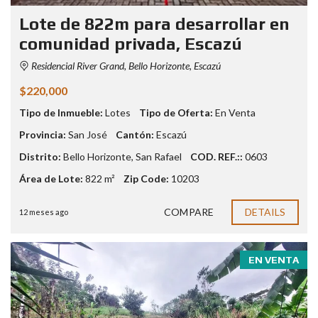
Lote de 822m para desarrollar en
comunidad privada, Escazú
Residencial River Grand, Bello Horizonte, Escazú
$220,000
Tipo de Inmueble:
Lotes
Tipo de Oferta:
En Venta
Provincia:
San José
Cantón:
Escazú
Distrito:
Bello Horizonte
,
San Rafael
COD. REF.::
0603
Área de Lote:
822 m²
Zip Code:
10203
COMPARE
DETAILS
12 meses ago
EN VENTA