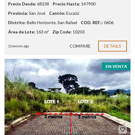
Precio Desde:
68238
Precio Hasta:
147900
Provincia:
San José
Cantón:
Escazú
Distrito:
Bello Horizonte
,
San Rafael
COD. REF.::
0606
Área de Lote:
163 m²
Zip Code:
10203
COMPARE
DETAILS
12 meses ago
EN VENTA