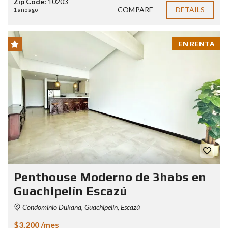
Zip Code:
10203
COMPARE
DETAILS
1 año ago
EN RENTA
Penthouse Moderno de 3habs en
Guachipelín Escazú
Condominio Dukana, Guachipelín, Escazú
$3,200 /mes