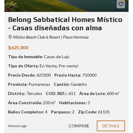
Belong Sabbatical Homes Místico
- Casas diseñadas con alma
Místico Beach Club & Resort | Playa Hermosa
$625,000
Tipo de Inmueble:
Casas de Lujo
Tipo de Oferta:
En Venta
,
Pre-venta!
Precio Desde:
625000
Precio Hasta:
750000
Provincia:
Puntarenas
Cantón:
Garabito
Distrito:
Tárcoles
COD. REF.::
611
Área de Lote:
600 m²
Área Construída:
230 m²
Habitaciones:
3
Baños Completos:
4
Parqueos:
2
Zip Code:
61101
COMPARE
DETAILS
4 meses ago