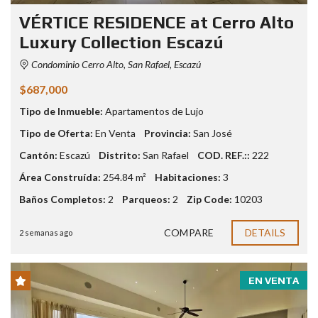
VÉRTICE RESIDENCE at Cerro Alto
Luxury Collection Escazú
Condominio Cerro Alto, San Rafael, Escazú
$687,000
Tipo de Inmueble:
Apartamentos de Lujo
Tipo de Oferta:
En Venta
Provincia:
San José
Cantón:
Escazú
Distrito:
San Rafael
COD. REF.::
222
Área Construída:
254.84 m²
Habitaciones:
3
Baños Completos:
2
Parqueos:
2
Zip Code:
10203
COMPARE
DETAILS
2 semanas ago
EN VENTA