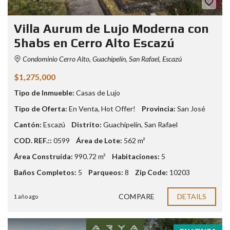
Villa Aurum de Lujo Moderna con
5habs en Cerro Alto Escazú
Condominio Cerro Alto, Guachipelín, San Rafael, Escazú
$1,275,000
Tipo de Inmueble:
Casas de Lujo
Tipo de Oferta:
En Venta
,
Hot Offer!
Provincia:
San José
Cantón:
Escazú
Distrito:
Guachipelín
,
San Rafael
COD. REF.::
0599
Área de Lote:
562 m²
Área Construída:
990.72 m²
Habitaciones:
5
Baños Completos:
5
Parqueos:
8
Zip Code:
10203
COMPARE
DETAILS
1 año ago