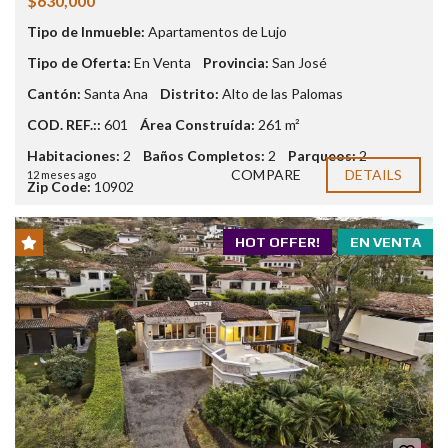
$630,000
Tipo de Inmueble:
Apartamentos de Lujo
Tipo de Oferta:
En Venta
Provincia:
San José
Cantón:
Santa Ana
Distrito:
Alto de las Palomas
COD. REF.::
601
Área Construída:
261 m²
Habitaciones:
2
Baños Completos:
2
Parqueos:
2
COMPARE
DETAILS
12 meses ago
Zip Code:
10902
HOT OFFER!
EN VENTA