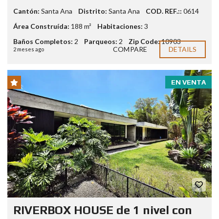
Cantón:
Santa Ana
Distrito:
Santa Ana
COD. REF.::
0614
Área Construída:
188 m²
Habitaciones:
3
Baños Completos:
2
Parqueos:
2
Zip Code:
10903
COMPARE
DETAILS
2 meses ago
EN VENTA
RIVERBOX HOUSE de 1 nivel con