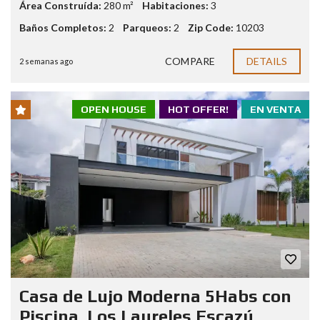
Área Construída:
280 m²
Habitaciones:
3
Baños Completos:
2
Parqueos:
2
Zip Code:
10203
COMPARE
DETAILS
2 semanas ago
OPEN HOUSE
HOT OFFER!
EN VENTA
Casa de Lujo Moderna 5Habs con
Piscina, Los Laureles Escazú