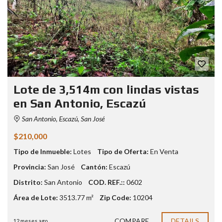
Lote de 3,514m con lindas vistas
en San Antonio, Escazú
San Antonio, Escazú, San José
$210,000
Tipo de Inmueble:
Lotes
Tipo de Oferta:
En Venta
Provincia:
San José
Cantón:
Escazú
Distrito:
San Antonio
COD. REF.::
0602
Área de Lote:
3513.77 m²
Zip Code:
10204
COMPARE
DETAILS
12 meses ago