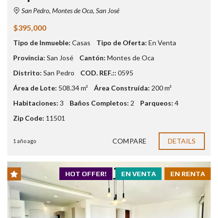
San Pedro, Montes de Oca, San José
$395,000
Tipo de Inmueble:
Casas
Tipo de Oferta:
En Venta
Provincia:
San José
Cantón:
Montes de Oca
Distrito:
San Pedro
COD. REF.::
0595
Área de Lote:
508.34 m²
Área Construída:
200 m²
Habitaciones:
3
Baños Completos:
2
Parqueos:
4
Zip Code:
11501
COMPARE
DETAILS
1 año ago
HOT OFFER!
EN VENTA
EN RENTA