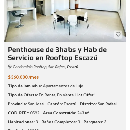
Penthouse de 3habs y Hab de
Servicio en Rooftop Escazú
Condominio Rooftop, San Rafael, Escazú
$360,000 /mes
Tipo de Inmueble:
Apartamentos de Lujo
Tipo de Oferta:
En Renta
,
En Venta
,
Hot Offer!
Provincia:
San José
Cantón:
Escazú
Distrito:
San Rafael
COD. REF.::
0592
Área Construída:
243 m²
Habitaciones:
3
Baños Completos:
3
Parqueos:
3