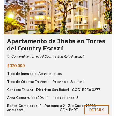
Apartamento de 3habs en Torres
del Country Escazú
Condominio Torres del Country San Rafael, Escazú
$320,000
Tipo de Inmueble:
Apartamentos
Tipo de Oferta:
En Venta
Provincia:
San José
Cantón:
Escazú
Distrito:
San Rafael
COD. REF.::
0277
Área Construída:
206 m²
Habitaciones:
3
Baños Completos:
2
Parqueos:
2
Zip Code:
10203
COMPARE
DETAILS
3 meses ago