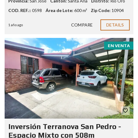
Provincia:
San José
Cantón:
Santa Ana
Distrito:
Río Oro
COD. REF.::
0598
Área de Lote:
600 m²
Zip Code:
10904
COMPARE
DETAILS
1 año ago
EN VENTA
Inversión Terranova San Pedro -
Espacio Mixto con 508m