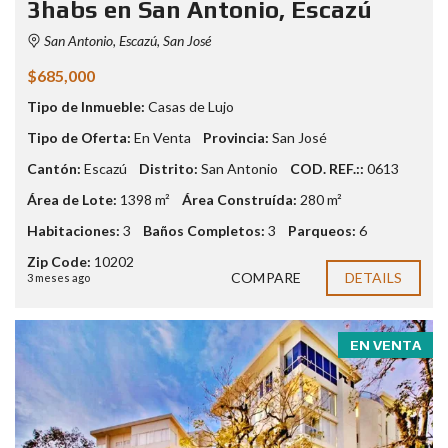
3habs en San Antonio, Escazú
San Antonio, Escazú, San José
$685,000
Tipo de Inmueble:
Casas de Lujo
Tipo de Oferta:
En Venta
Provincia:
San José
Cantón:
Escazú
Distrito:
San Antonio
COD. REF.::
0613
Área de Lote:
1398 m²
Área Construída:
280 m²
Habitaciones:
3
Baños Completos:
3
Parqueos:
6
Zip Code:
10202
COMPARE
DETAILS
3 meses ago
EN VENTA