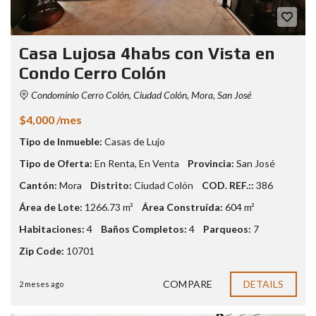
Casa Lujosa 4habs con Vista en
Condo Cerro Colón
Condominio Cerro Colón, Ciudad Colón, Mora, San José
$4,000 /mes
Tipo de Inmueble:
Casas de Lujo
Tipo de Oferta:
En Renta
,
En Venta
Provincia:
San José
Cantón:
Mora
Distrito:
Ciudad Colón
COD. REF.::
386
Área de Lote:
1266.73 m²
Área Construída:
604 m²
Habitaciones:
4
Baños Completos:
4
Parqueos:
7
Zip Code:
10701
COMPARE
DETAILS
2 meses ago