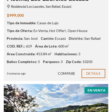
Residencial Los Laureles, San Rafael, Escazú
$999,000
Tipo de Inmueble:
Casas de Lujo
Tipo de Oferta:
En Venta
,
Hot Offer!
,
Open House
Provincia:
San José
Cantón:
Escazú
Distrito:
San Rafael
COD. REF.::
619
Área de Lote:
600 m²
Área Construída:
453.84 m²
Habitaciones:
5
Baños Completos:
5
Parqueos:
3
Zip Code:
10203
COMPARE
DETAILS
3 semanas ago
EN VENTA