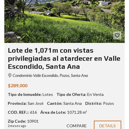
Lote de 1,071m con vistas
privilegiadas al atardecer en Valle
Escondido, Santa Ana
Condominio Valle Escondido, Pozos, Santa Ana
$289,000
Tipo de Inmueble:
Lotes
Tipo de Oferta:
En Venta
Provincia:
San José
Cantón:
Santa Ana
Distrito:
Pozos
COD. REF.::
616
Área de Lote:
1071.28 m²
Zip Code:
10901
COMPARE
DETAILS
2 meses ago