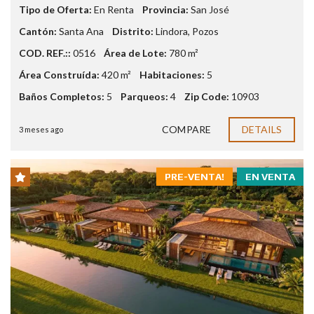
Tipo de Oferta:
En Renta
Provincia:
San José
Cantón:
Santa Ana
Distrito:
Lindora
,
Pozos
COD. REF.::
0516
Área de Lote:
780 m²
Área Construída:
420 m²
Habitaciones:
5
Baños Completos:
5
Parqueos:
4
Zip Code:
10903
COMPARE
DETAILS
3 meses ago
PRE-VENTA!
EN VENTA