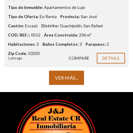
Tipo de Inmueble:
Apartamentos de Lujo
Tipo de Oferta:
En Renta
Provincia:
San José
Cantón:
Escazú
Distrito:
Guachipelín
,
San Rafael
COD. REF.::
0552
Área Construída:
206 m²
Habitaciones:
3
Baños Completos:
3
Parqueos:
2
Zip Code:
10203
COMPARE
DETAILS
1 año ago
VER MÁS...