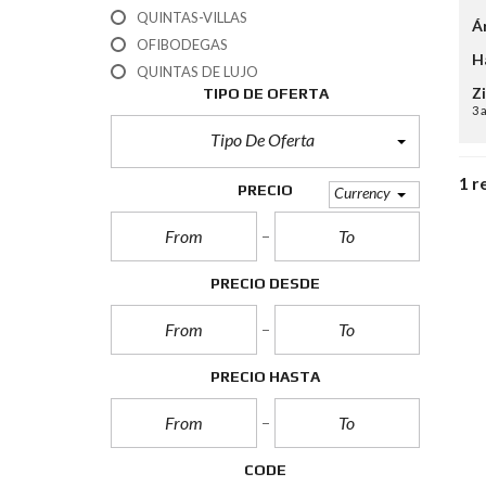
J
QUINTAS-VILLAS
Á
O
R
OFIBODEGAS
H
E
QUINTAS DE LUJO
S
Z
TIPO DE OFERTA
C
3 
O
M
Tipo De Oferta
U
N
1 r
I
PRECIO
Currency
D
A
D
E
S
PRECIO DESDE
PRECIO HASTA
CODE