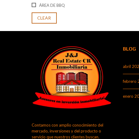
ÁREA DE BBQ
CLEAR
BLOG
abril 20
febrero
enero 2
Contamos con amplio conocimiento del
mercado, inversiones y del producto o
servicio que nuestros clientes buscan.