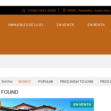
(+506) 7043-4298
10905, Piedades, Santa Ana,
INMUEBLES DE LUJO
EN VENTA
EN RENTA
40701
Sort by:
NEWEST
POPULAR
PRICE (HIGH TO LOW)
PRICE 
 FOUND
EN VENTA