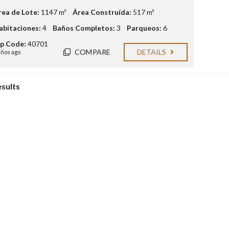
rea de Lote:
1147 m²
Área Construída:
517 m²
abitaciones:
4
Baños Completos:
3
Parqueos:
6
ip Code:
40701
COMPARE
DETAILS
años ago
esults