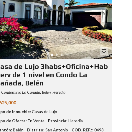
asa de Lujo 3habs+Oficina+Hab
erv de 1 nivel en Condo La
añada, Belén
Condominio La Cañada, Belén, Heredia
625,000
ipo de Inmueble:
Casas de Lujo
ipo de Oferta:
En Venta
Provincia:
Heredia
antón:
Belén
Distrito:
San Antonio
COD. REF.::
0498