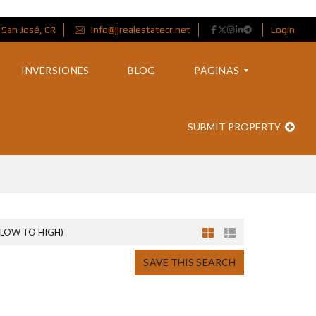
 San José, CR
info@jjrealestatecr.net
Login
INVERSIONES
BLOG
PÁGINAS
SUBMIT PROPERTY
S
O
B
R
E
M
Í
(LOW TO HIGH)
S
O
SAVE THIS SEARCH
B
R
E
N
O