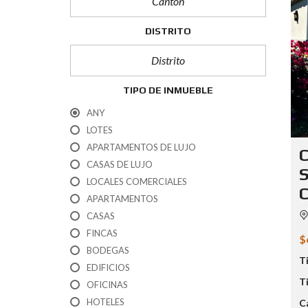
A
S
DISTRITO
B
Ú
S
Q
U
TIPO DE INMUEBLE
E
D
ANY
A
LOTES
P
O
APARTAMENTOS DE LUJO
C
R
CASAS DE LUJO
U
S
B
LOCALES COMERCIALES
C
I
APARTAMENTOS
C
A
CASAS
C
FINCAS
I
$
Ó
BODEGAS
N
T
EDIFICIOS
T
OFICINAS
M
HOTELES
E
C