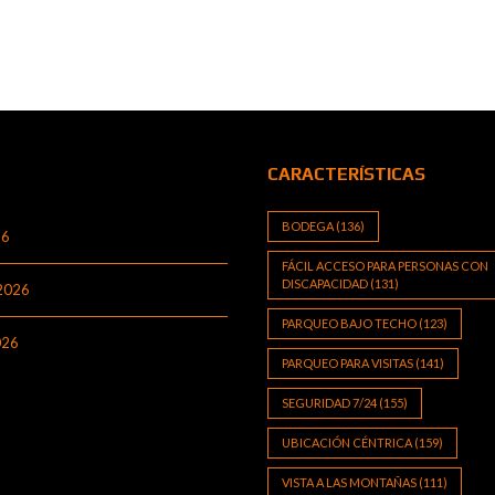
CARACTERÍSTICAS
BODEGA
(136)
26
FÁCIL ACCESO PARA PERSONAS CON
DISCAPACIDAD
(131)
 2026
PARQUEO BAJO TECHO
(123)
026
PARQUEO PARA VISITAS
(141)
SEGURIDAD 7/24
(155)
UBICACIÓN CÉNTRICA
(159)
VISTA A LAS MONTAÑAS
(111)