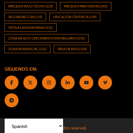
PARQUEO BAJO TECHO
(123)
PARQUEO PARA VISITAS
(141)
SEGURIDAD 7/24
(155)
UBICACIÓN CÉNTRICA
(159)
VISTA A LAS MONTAÑAS
(111)
ZONA DE ALTO CRECIMIENTO INMOBILIARIO
(191)
ZONA RESIDENCIAL
(121)
ÁREA DE BBQ
(130)
SÍGUENOS EN:
2013 by J&J Real Estate CR. All rights reserved.