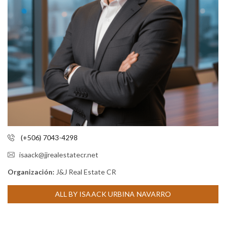
(+506) 7043-4298
isaack@jjrealestatecr.net
Organización:
J&J Real Estate CR
ALL BY ISAACK URBINA NAVARRO