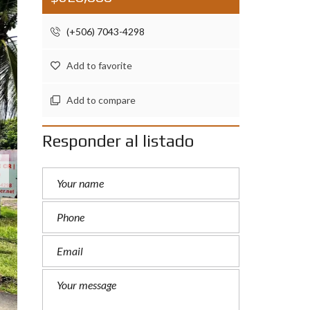
S
O
(+506) 7043-4298
T
R
O
Add to favorite
S
N
Add to compare
U
E
S
Responder al listado
T
R
O
S
S
E
R
V
I
C
I
O
S