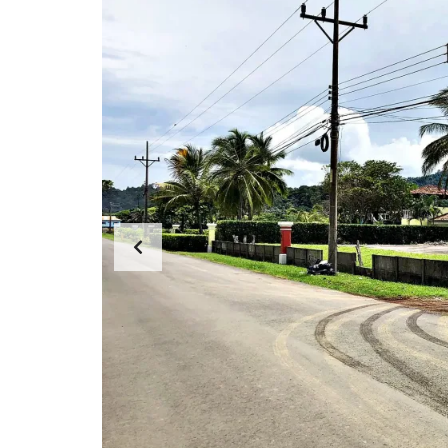
A
S
B
Ú
S
Q
U
E
D
A
P
O
R
U
B
I
C
A
C
I
Ó
N
M
E