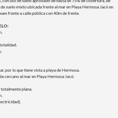
os, con uso de suelo aprobado de hasta un 75% de cobertura, de
uso de suelo mixto ubicada frente al mar en Playa Hermosa Jacó en
buen frente a calle pública con 40m de frente.
ELO:
n.
totalidad.
s.
r, por lo que tiene vista a playa de Hermosa.
alía cercano al mar en Playa Hermosa Jacó.
 totalmente plana.
n.
lectricidad).