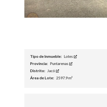
J
O
R
E
S
C
O
M
U
N
I
D
A
D
Tipo de Inmueble:
Lotes
E
S
Provincia:
Puntarenas
Distrito:
Jacó
Área de Lote:
2597.9 m²