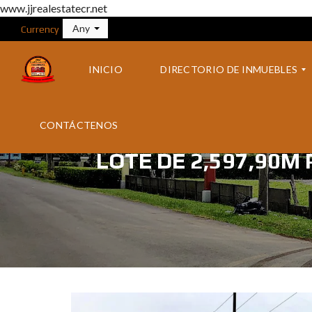
www.jjrealestatecr.net
Any
Currency
INICIO
DIRECTORIO DE INMUEBLES
CONTÁCTENOS
I
N
LOTE DE 2,597,90M
M
U
E
B
L
E
S
P
O
R
Z
O
N