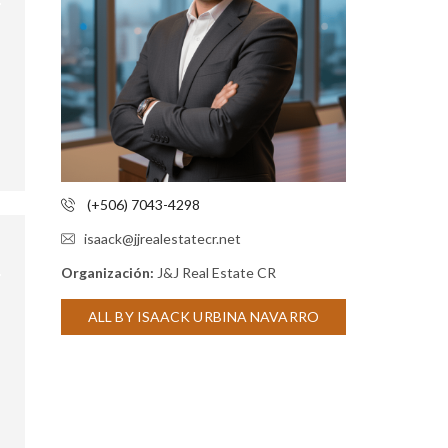
E
S
I
N
M
O
B
I
L
I
A
R
(+506) 7043-4298
I
O
isaack@jjrealestatecr.net
S
Organización:
J&J Real Estate CR
ALL BY ISAACK URBINA NAVARRO