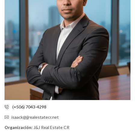
(+506) 7043-4298
isaack@jjrealestatecr.net
Organización:
J&J Real Estate CR