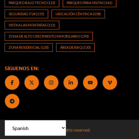
PARQUEO BAJO TECHO
(123)
PARQUEO PARA VISITAS
(141)
SEGURIDAD 7/24
(155)
UBICACIÓN CÉNTRICA
(158)
VISTA A LAS MONTAÑAS
(112)
ZONA DE ALTO CRECIMIENTO INMOBILIARIO
(190)
ZONA RESIDENCIAL
(120)
ÁREA DE BBQ
(130)
SÍGUENOS EN:
2013 by J&J Real Estate CR. All rights reserved.