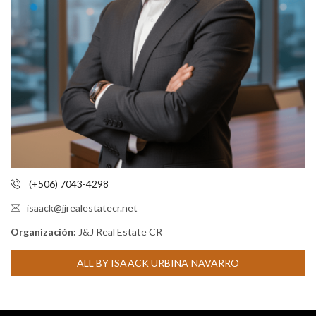
(+506) 7043-4298
isaack@jjrealestatecr.net
Organización:
J&J Real Estate CR
ALL BY ISAACK URBINA NAVARRO