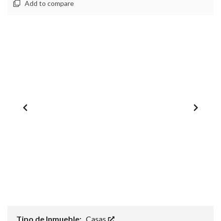
Add to compare
1
/
0
Tipo de Inmueble:
Casas