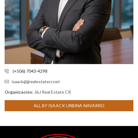
(+506) 7043-4298
isaack@jjrealestatecr.net
Organización:
J&J Real Estate CR
ALL BY ISAACK URBINA NAVARRO