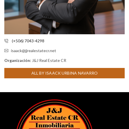
(+506) 7043-4298
isaack@jjrealestatecr.net
Organización:
J&J Real Estate CR
ALL BY ISAACK URBINA NAVARRO