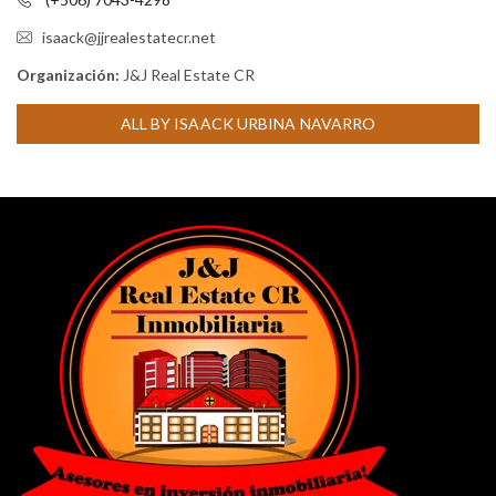
isaack@jjrealestatecr.net
Organización:
J&J Real Estate CR
ALL BY ISAACK URBINA NAVARRO