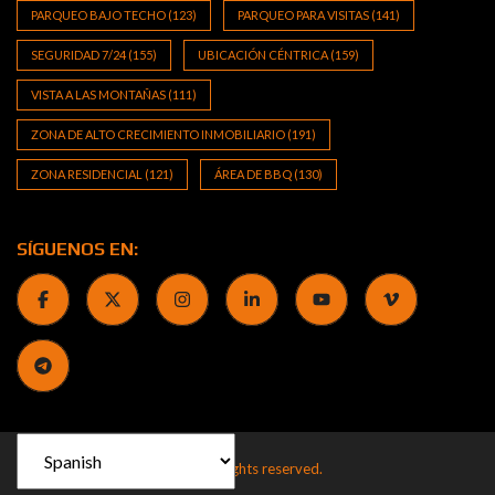
PARQUEO BAJO TECHO
(123)
PARQUEO PARA VISITAS
(141)
SEGURIDAD 7/24
(155)
UBICACIÓN CÉNTRICA
(159)
VISTA A LAS MONTAÑAS
(111)
ZONA DE ALTO CRECIMIENTO INMOBILIARIO
(191)
ZONA RESIDENCIAL
(121)
ÁREA DE BBQ
(130)
SÍGUENOS EN:
2013 by J&J Real Estate CR. All rights reserved.