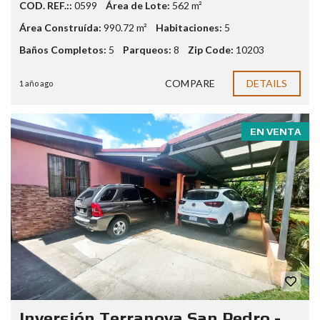
COD. REF.::
0599
Área de Lote:
562 m²
Área Construída:
990.72 m²
Habitaciones:
5
Baños Completos:
5
Parqueos:
8
Zip Code:
10203
COMPARE
DETAILS
1 año ago
EN VENTA
Inversión Terranova San Pedro -