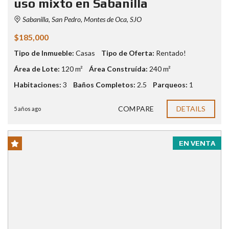
uso mixto en Sabanilla
Sabanilla, San Pedro, Montes de Oca, SJO
$185,000
Tipo de Inmueble:
Casas
Tipo de Oferta:
Rentado!
Área de Lote:
120 m²
Área Construída:
240 m²
Habitaciones:
3
Baños Completos:
2.5
Parqueos:
1
COMPARE
DETAILS
5 años ago
EN VENTA