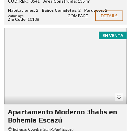
COD. REF.::
0541
Área Construída:
135 m²
Habitaciones:
2
Baños Completos:
2
Parqueos:
2
COMPARE
DETAILS
2 años ago
Zip Code:
10108
EN VENTA
Apartamento Moderno 3habs en
Bohemia Escazú
Bohemia Country, San Rafael, Escazú