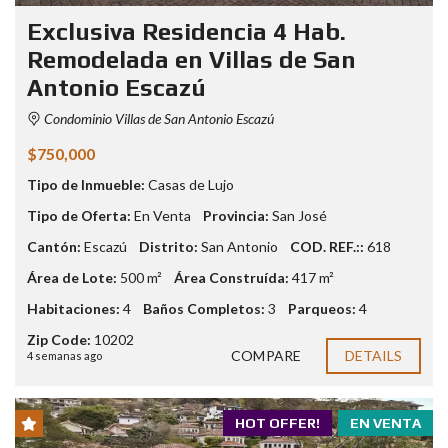
Exclusiva Residencia 4 Hab.
Remodelada en Villas de San
Antonio Escazú
Condominio Villas de San Antonio Escazú
$750,000
Tipo de Inmueble:
Casas de Lujo
Tipo de Oferta:
En Venta
Provincia:
San José
Cantón:
Escazú
Distrito:
San Antonio
COD. REF.::
618
Área de Lote:
500 m²
Área Construída:
417 m²
Habitaciones:
4
Baños Completos:
3
Parqueos:
4
Zip Code:
10202
COMPARE
DETAILS
4 semanas ago
HOT OFFER!
EN VENTA