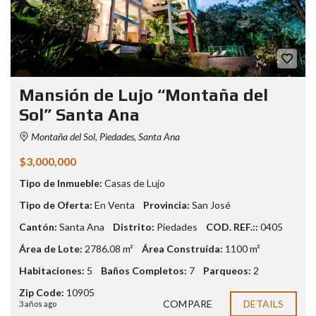
Mansión de Lujo “Montaña del
Sol” Santa Ana
Montaña del Sol, Piedades, Santa Ana
$3,000,000
Tipo de Inmueble:
Casas de Lujo
Tipo de Oferta:
En Venta
Provincia:
San José
Cantón:
Santa Ana
Distrito:
Piedades
COD. REF.::
0405
Área de Lote:
2786.08 m²
Área Construída:
1100 m²
Habitaciones:
5
Baños Completos:
7
Parqueos:
2
Zip Code:
10905
COMPARE
DETAILS
3 años ago