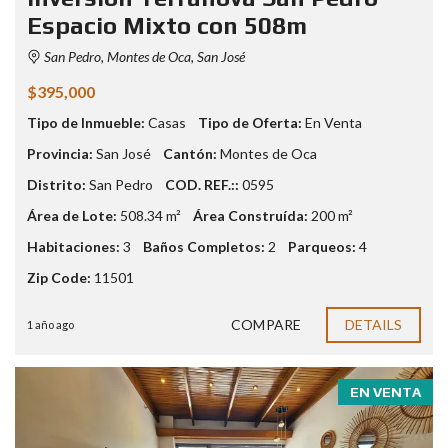
Espacio Mixto con 508m
San Pedro, Montes de Oca, San José
$395,000
Tipo de Inmueble:
Casas
Tipo de Oferta:
En Venta
Provincia:
San José
Cantón:
Montes de Oca
Distrito:
San Pedro
COD. REF.::
0595
Área de Lote:
508.34 m²
Área Construída:
200 m²
Habitaciones:
3
Baños Completos:
2
Parqueos:
4
Zip Code:
11501
COMPARE
DETAILS
1 año ago
EN VENTA