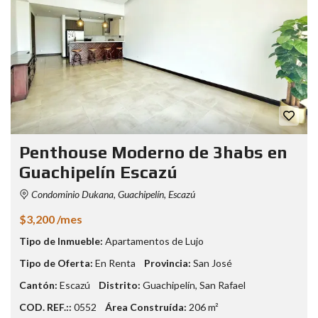
Penthouse Moderno de 3habs en
Guachipelín Escazú
Condominio Dukana, Guachipelín, Escazú
$3,200 /mes
Tipo de Inmueble:
Apartamentos de Lujo
Tipo de Oferta:
En Renta
Provincia:
San José
Cantón:
Escazú
Distrito:
Guachipelín
,
San Rafael
COD. REF.::
0552
Área Construída:
206 m²