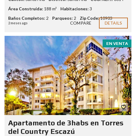
Área Construída:
188 m²
Habitaciones:
3
Baños Completos:
2
Parqueos:
2
Zip Code:
10903
COMPARE
DETAILS
2 meses ago
EN VENTA
Apartamento de 3habs en Torres
del Country Escazú