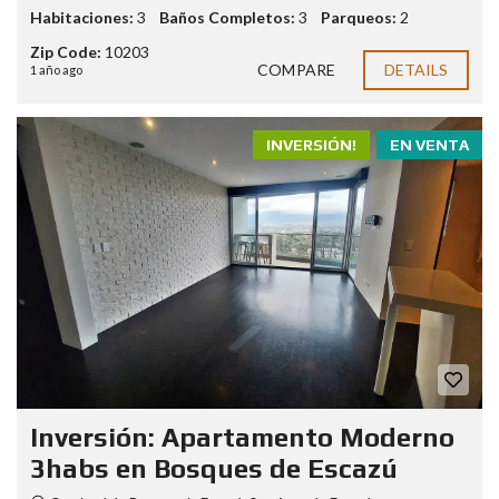
Habitaciones:
3
Baños Completos:
3
Parqueos:
2
Zip Code:
10203
COMPARE
DETAILS
1 año ago
INVERSIÓN!
EN VENTA
Inversión: Apartamento Moderno
3habs en Bosques de Escazú