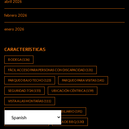
abril 2026
febrero 2026
enero 2026
CARACTERÍSTICAS
BODEGA
(136)
FÁCIL ACCESO PARA PERSONAS CON DISCAPACIDAD
(131)
PARQUEO BAJO TECHO
(123)
PARQUEO PARA VISITAS
(141)
SEGURIDAD 7/24
(155)
UBICACIÓN CÉNTRICA
(159)
VISTA A LAS MONTAÑAS
(111)
ZONA DE ALTO CRECIMIENTO INMOBILIARIO
(191)
ZONA RESIDENCIAL
(121)
ÁREA DE BBQ
(130)