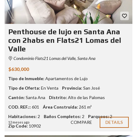
Penthouse de lujo en Santa Ana
con 2habs en Flats21 Lomas del
Valle
Condominio Flats21 Lomas del Valle, Santa Ana
$630,000
Tipo de Inmueble:
Apartamentos de Lujo
Tipo de Oferta:
En Venta
Provincia:
San José
Cantón:
Santa Ana
Distrito:
Alto de las Palomas
COD. REF.::
601
Área Construída:
261 m²
Habitaciones:
2
Baños Completos:
2
Parqueos:
2
COMPARE
DETAILS
12 meses ago
Zip Code:
10902