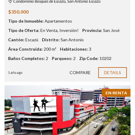
Condominio Bosques de Escazú, San Antonio Escazú
$350,000
Tipo de Inmueble:
Apartamentos
Tipo de Oferta:
En Venta
,
Inversión!
Provincia:
San José
Cantón:
Escazú
Distrito:
San Antonio
Área Construída:
200 m²
Habitaciones:
3
Baños Completos:
2
Parqueos:
2
Zip Code:
10202
COMPARE
DETAILS
1 año ago
EN RENTA