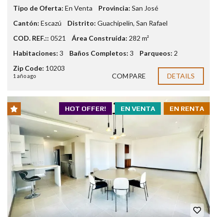
Tipo de Oferta:
En Venta
Provincia:
San José
Cantón:
Escazú
Distrito:
Guachipelín
,
San Rafael
COD. REF.::
0521
Área Construída:
282 m²
Habitaciones:
3
Baños Completos:
3
Parqueos:
2
Zip Code:
10203
COMPARE
DETAILS
1 año ago
HOT OFFER!
EN VENTA
EN RENTA