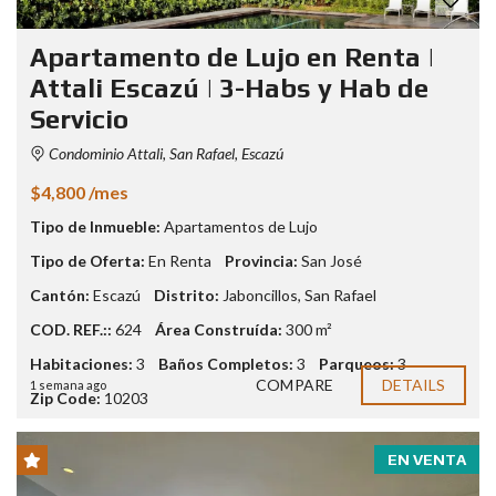
Apartamento de Lujo en Renta |
Attali Escazú | 3-Habs y Hab de
Servicio
Condominio Attali, San Rafael, Escazú
$4,800 /mes
Tipo de Inmueble:
Apartamentos de Lujo
Tipo de Oferta:
En Renta
Provincia:
San José
Cantón:
Escazú
Distrito:
Jaboncillos
,
San Rafael
COD. REF.::
624
Área Construída:
300 m²
Habitaciones:
3
Baños Completos:
3
Parqueos:
3
COMPARE
DETAILS
1 semana ago
Zip Code:
10203
EN VENTA