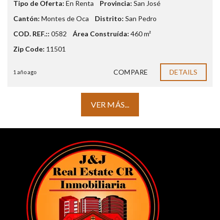
Tipo de Oferta:
En Renta
Provincia:
San José
Cantón:
Montes de Oca
Distrito:
San Pedro
COD. REF.::
0582
Área Construída:
460 m²
Zip Code:
11501
COMPARE
DETAILS
1 año ago
VER MÁS...