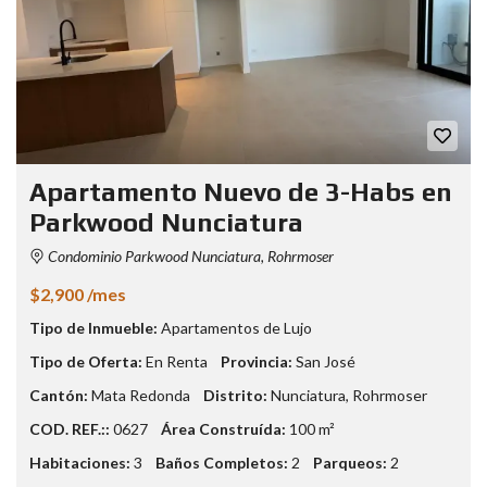
Apartamento Nuevo de 3-Habs en
Parkwood Nunciatura
Condominio Parkwood Nunciatura, Rohrmoser
$2,900 /mes
Tipo de Inmueble:
Apartamentos de Lujo
Tipo de Oferta:
En Renta
Provincia:
San José
Cantón:
Mata Redonda
Distrito:
Nunciatura
,
Rohrmoser
COD. REF.::
0627
Área Construída:
100 m²
Habitaciones:
3
Baños Completos:
2
Parqueos:
2