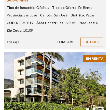
Tipo de Inmueble:
Oficinas
Tipo de Oferta:
En Renta
Provincia:
San José
Cantón:
San José
Distrito:
Pavas
COD. REF.::
0319
Área Construída:
262 m²
Parqueos:
6
Zip Code:
10109
COMPARE
DETAILS
4 días ago
EN RENTA