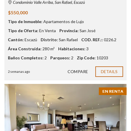
Condominio Valle Arriba, San Rafael, Escazú
$550,000
Tipo de Inmueble:
Apartamentos de Lujo
Tipo de Oferta:
En Venta
Provincia:
San José
Cantón:
Escazú
Distrito:
San Rafael
COD. REF.::
0226.2
Área Construída:
280 m²
Habitaciones:
3
Baños Completos:
2
Parqueos:
2
Zip Code:
10203
COMPARE
DETAILS
2 semanas ago
EN RENTA