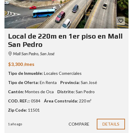
Local de 220m en 1er piso en Mall
San Pedro
Mall San Pedro, San José
$3,300 /mes
Tipo de Inmueble:
Locales Comerciales
Tipo de Oferta:
En Renta
Provincia:
San José
Cantón:
Montes de Oca
Distrito:
San Pedro
COD. REF.::
0584
Área Construída:
220 m²
Zip Code:
11501
COMPARE
DETAILS
1 año ago