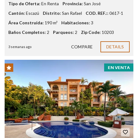
Tipo de Oferta:
En Renta
Provincia:
San José
Cantón:
Escazú
Distrito:
San Rafael
COD. REF.::
0617-1
Área Construída:
190 m²
Habitaciones:
3
Baños Completos:
2
Parqueos:
2
Zip Code:
10203
COMPARE
DETAILS
3 semanas ago
EN VENTA