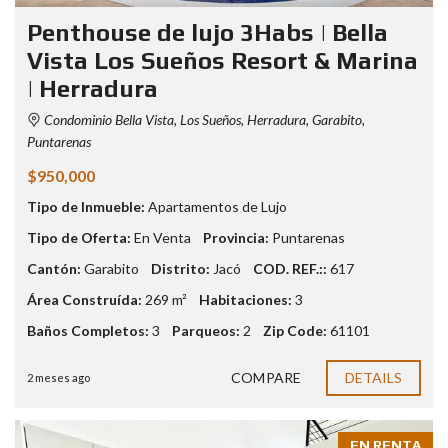
Penthouse de lujo 3Habs | Bella
Vista Los Sueños Resort & Marina
| Herradura
Condominio Bella Vista, Los Sueños, Herradura, Garabito,
Puntarenas
$950,000
Tipo de Inmueble:
Apartamentos de Lujo
Tipo de Oferta:
En Venta
Provincia:
Puntarenas
Cantón:
Garabito
Distrito:
Jacó
COD. REF.::
617
Área Construída:
269 m²
Habitaciones:
3
Baños Completos:
3
Parqueos:
2
Zip Code:
61101
COMPARE
DETAILS
2 meses ago
EN RENTA