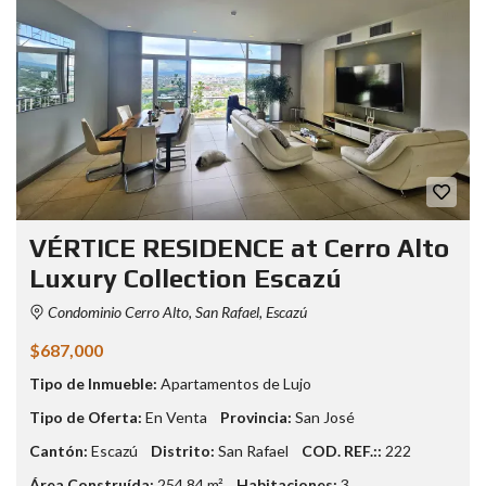
VÉRTICE RESIDENCE at Cerro Alto
Luxury Collection Escazú
Condominio Cerro Alto, San Rafael, Escazú
$687,000
Tipo de Inmueble:
Apartamentos de Lujo
Tipo de Oferta:
En Venta
Provincia:
San José
Cantón:
Escazú
Distrito:
San Rafael
COD. REF.::
222
Área Construída:
254.84 m²
Habitaciones:
3