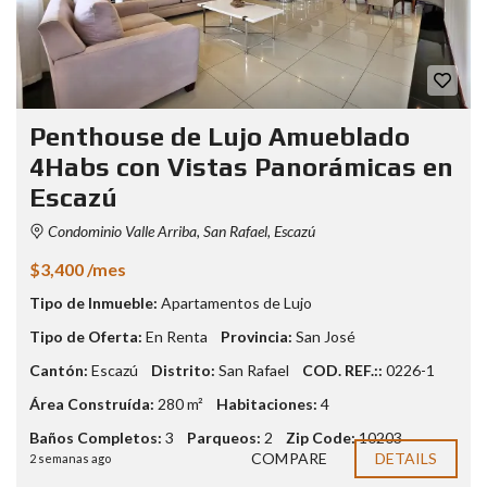
Penthouse de Lujo Amueblado
4Habs con Vistas Panorámicas en
Escazú
Condominio Valle Arriba, San Rafael, Escazú
$3,400 /mes
Tipo de Inmueble:
Apartamentos de Lujo
Tipo de Oferta:
En Renta
Provincia:
San José
Cantón:
Escazú
Distrito:
San Rafael
COD. REF.::
0226-1
Área Construída:
280 m²
Habitaciones:
4
Baños Completos:
3
Parqueos:
2
Zip Code:
10203
COMPARE
DETAILS
2 semanas ago