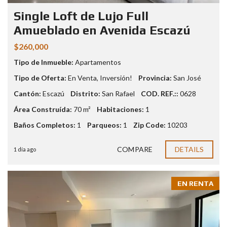
Single Loft de Lujo Full
Amueblado en Avenida Escazú
$260,000
Tipo de Inmueble:
Apartamentos
Tipo de Oferta:
En Venta
,
Inversión!
Provincia:
San José
Cantón:
Escazú
Distrito:
San Rafael
COD. REF.::
0628
Área Construída:
70 m²
Habitaciones:
1
Baños Completos:
1
Parqueos:
1
Zip Code:
10203
COMPARE
DETAILS
1 día ago
EN RENTA