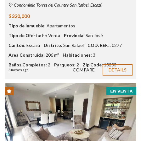
Condominio Torres del Country San Rafael, Escazú
$320,000
Tipo de Inmueble:
Apartamentos
Tipo de Oferta:
En Venta
Provincia:
San José
Cantón:
Escazú
Distrito:
San Rafael
COD. REF.::
0277
Área Construída:
206 m²
Habitaciones:
3
Baños Completos:
2
Parqueos:
2
Zip Code:
10203
COMPARE
DETAILS
3 meses ago
EN VENTA