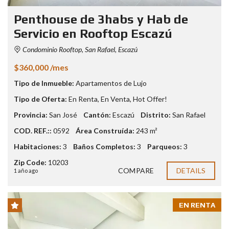
Penthouse de 3habs y Hab de
Servicio en Rooftop Escazú
Condominio Rooftop, San Rafael, Escazú
$360,000 /mes
Tipo de Inmueble:
Apartamentos de Lujo
Tipo de Oferta:
En Renta
,
En Venta
,
Hot Offer!
Provincia:
San José
Cantón:
Escazú
Distrito:
San Rafael
COD. REF.::
0592
Área Construída:
243 m²
Habitaciones:
3
Baños Completos:
3
Parqueos:
3
Zip Code:
10203
COMPARE
DETAILS
1 año ago
EN RENTA