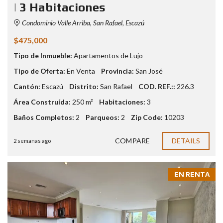
| 3 Habitaciones
Condominio Valle Arriba, San Rafael, Escazú
$475,000
Tipo de Inmueble:
Apartamentos de Lujo
Tipo de Oferta:
En Venta
Provincia:
San José
Cantón:
Escazú
Distrito:
San Rafael
COD. REF.::
226.3
Área Construída:
250 m²
Habitaciones:
3
Baños Completos:
2
Parqueos:
2
Zip Code:
10203
COMPARE
DETAILS
2 semanas ago
EN RENTA